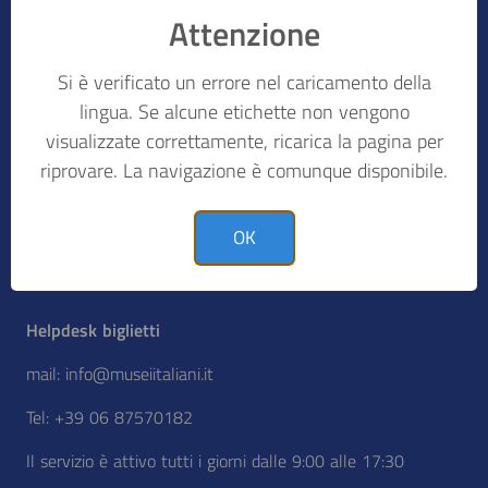
Attenzione
AREA_ISTITUTI
Si è verificato un errore nel caricamento della
lingua. Se alcune etichette non vengono
visualizzate correttamente, ricarica la pagina per
riprovare. La navigazione è comunque disponibile.
Direzione generale Musei
via di San Michele, 22 00153 - Roma
OK
Sito web musei.cultura.gov.it
Helpdesk biglietti
mail: info@museiitaliani.it
Tel: +39 06 87570182
Il servizio è attivo tutti i giorni dalle 9:00 alle 17:30