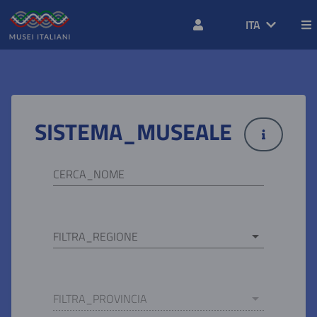
ITA
SISTEMA_MUSEALE
MAGGIORI_
CERCA_NOME
FILTRA_REGIONE
arrow_drop_down
FILTRA_PROVINCIA
arrow_drop_down